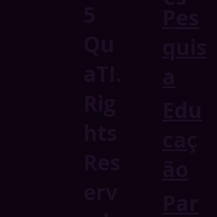
5
Pes
Qu
quis
aTI.
a
Rig
Edu
hts
caç
Res
ão
erv
Par