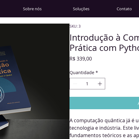
Sobre nós
Soluções
Contato
SKU: 3
Introdução à Com
Prática com Pytho
Preço
R$ 339,00
Quantidade
*
A computação quântica já é u
tecnologia e indústria. Este l
fundamentos teóricos e as ap