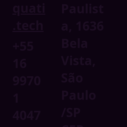
quati
Paulist
.tech
a, 1636
Bela
+55
Vista,
16
São
9970
Paulo
1
/SP
4047