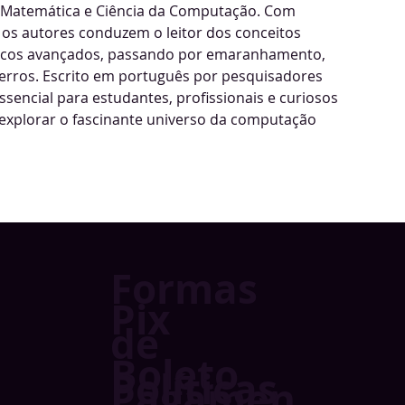
, Matemática e Ciência da Computação. Com
 os autores conduzem o leitor dos conceitos
ticos avançados, passando por emaranhamento,
 erros. Escrito em português por pesquisadores
ssencial para estudantes, profissionais e curiosos
xplorar o fascinante universo da computação
Formas
Pix
de
Boleto
Políticas
Pagamen