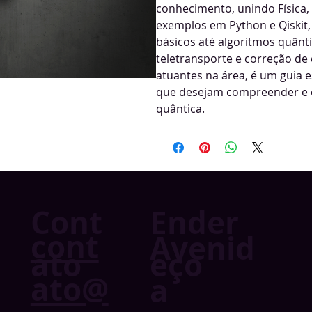
conhecimento, unindo Física
exemplos em Python e Qiskit,
básicos até algoritmos quân
teletransporte e correção de
atuantes na área, é um guia e
que desejam compreender e e
quântica.
Ender
Cont
cont
Avenid
eço
ato
ato@
a