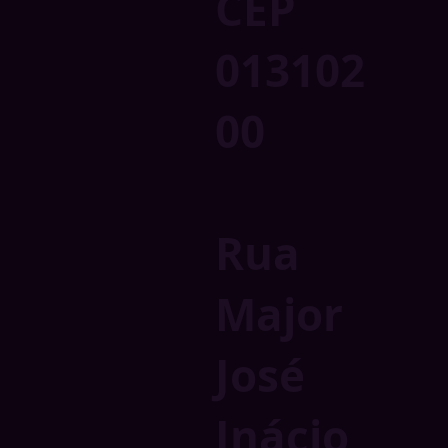
CEP
013102
00
Rua
Major
José
Inácio,