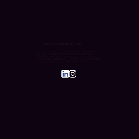
Luiz Gustavo Esmenard Arruda
Gustavo possui PhD e pós doutorado em Física pela Universidade de
São Paulo (USP) atuando sempre em problemas relacionados à
computação quântica e à informação quântica.Co-fundou a QuaTI e
hoje seu trabalho é focado em problemas de otimização combinatória
utilizando computação quântica em casos de uso reais.