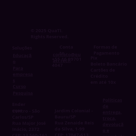
© 2025 QuaTI.
Rights Reserved.
Conta
Formas de
Soluções
to
Pagamento
contato@qu
Educaçã
Pix
+55 16 99701
ati.tech
o
Boleto Bancário
4047
Para
Cartões de
empresa
Crédito
s
em até 10x
Curso
Pesquisa
Políticas
Ender
de
eços
Jardim Colonial -
Centro - São
entrega,
Bauru/SP
Carlos/SP
troca,
Rua Zenaide Reis
Rua Major José
devoluçã
da Silva, 1-99
Inácio, 2372
o e
CEP: 17047-613
CEP: 13.560-161