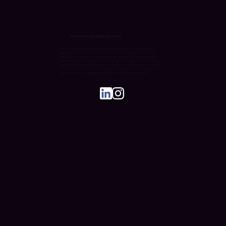
Felipe Fernandes Fanchini
Felipe é professor Livre-docente e pesquisador da Universidade
Estadual Paulista (UNESP). Co-fundou a QuaTI e atualmente, seu
trabalho de pesquisa é direcionado ao estudo das dinâmicas em
sistemas quânticos abertos, proteção de informação quântica e uso de
aprendizado de máquina clássico e quântico no estudo de sistemas
físicos. Possui mais de duas décadas de experiência em pesquisa nos
campos da computação quântica e da informação quântica.