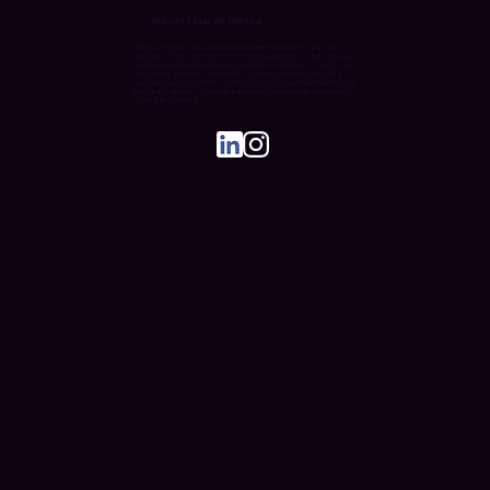
Marcos César de Oliveira
Marcos é Professor Titular da Universidade Estadual de Campinas
(UNICAMP). Físico com um forte histórico acadêmico e mais de duas
décadas de experiência em pesquisa, ensino e extensão no campo da
computação quântica e informação quântica, co-fundou a QuaTI e
suas pesquisas concentram-se em óptica quântica, emaranhamento de
estados em variáveis contínuas e aspectos fundamentais da teoria de
informação quântica.