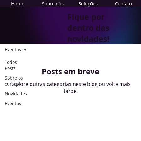
Home
Sobre nós
Soluções
Contato
Fique por
dentro das
novidades!
Eventos
Todos
Posts
Posts em breve
Sobre os
Explore outras categorias neste blog ou volte mais
cursos
tarde.
Novidades
Eventos